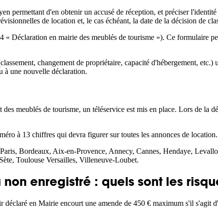
n permettant d'en obtenir un accusé de réception, et préciser l'identité
visionnelles de location et, le cas échéant, la date de la décision de cl
 « Déclaration en mairie des meublés de tourisme »). Ce formulaire peut
lassement, changement de propriétaire, capacité d'hébergement, etc.) un
u à une nouvelle déclaration.
s meublés de tourisme, un téléservice est mis en place. Lors de la déc
uméro à 13 chiffres qui devra figurer sur toutes les annonces de location.
 : Paris, Bordeaux, Aix-en-Provence, Annecy, Cannes, Hendaye, Levalloi
ète, Toulouse Versailles, Villeneuve-Loubet.
on enregistré : quels sont les risqu
oir déclaré en Mairie encourt une amende de 450 € maximum s'il s'agit 