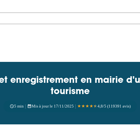
et enregistrement en mairie d
tourisme
|
|
5 min
Mis à jour le 17/11/2025
★
★
★
★
★
4,8/5 (119391 avis)