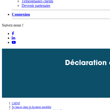
Témoignages clients
Devenir partenaire
Connexion
Suivez-nous !
Déclaration 
LMNP
Se lancer dans la location meublée