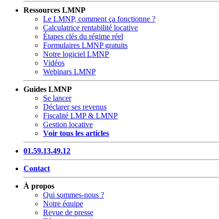
Ressources LMNP
Le LMNP, comment ça fonctionne ?
Calculatrice rentabilité locative
Étapes clés du régime réel
Formulaires LMNP gratuits
Notre logiciel LMNP
Vidéos
Webinars LMNP
Guides LMNP
Se lancer
Déclarer ses revenus
Fiscalité LMP & LMNP
Gestion locative
Voir tous les articles
01.59.13.49.12
Contact
À propos
Qui sommes-nous ?
Notre équipe
Revue de presse