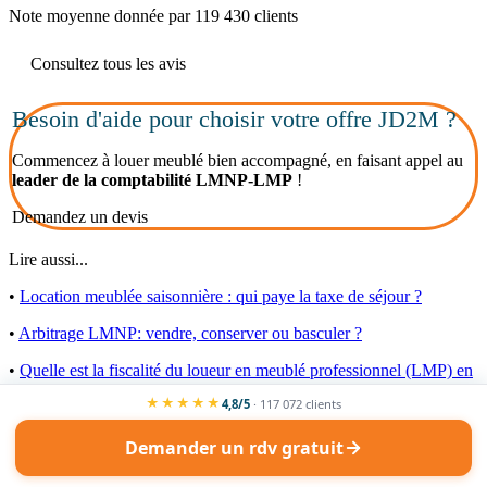
Note moyenne donnée par 119 430 clients
Consultez tous les avis
Besoin d'aide pour choisir votre offre JD2M ?
Commencez à louer meublé bien accompagné, en faisant appel au
leader de la comptabilité LMNP-LMP
!
Demandez un devis
Lire aussi...
•
Location meublée saisonnière : qui paye la taxe de séjour ?
•
Arbitrage LMNP: vendre, conserver ou basculer ?
•
Quelle est la fiscalité du loueur en meublé professionnel (LMP) en
2026 ?
★★★★★
4,8/5
· 117 072 clients
Demander un rdv gratuit
Services d'accompagnement à la déclaration fiscale des
loueurs en meublé