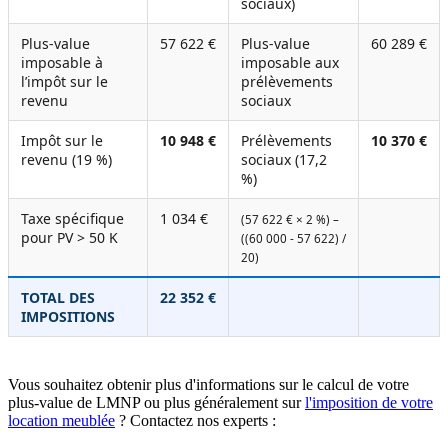
sociaux)
Plus-value
57 622 €
Plus-value
60 289 €
imposable à
imposable aux
l’impôt sur le
prélèvements
revenu
sociaux
Impôt sur le
10 948 €
Prélèvements
10 370 €
revenu (19 %)
sociaux (17,2
%)
Taxe spécifique
1 034 €
(57 622 € × 2 %) –
pour PV > 50 K
((60 000 - 57 622) /
20)
TOTAL DES
22 352 €
IMPOSITIONS
Vous souhaitez obtenir plus d'informations sur le calcul de votre
plus-value de LMNP ou plus généralement sur
l'imposition de votre
location meublée
? Contactez nos experts :