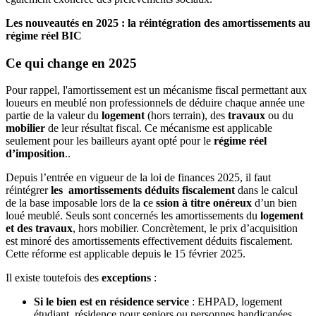
Les nouveautés en 2025 : la réintégration des amortissements au
régime réel BIC
Ce qui change en 2025
Pour rappel, l'amortissement est un mécanisme fiscal permettant aux
loueurs en meublé non professionnels de déduire chaque année une
partie de la valeur du
logement
(hors terrain), des
travaux
ou du
mobilier
de leur résultat fiscal. Ce mécanisme est applicable
seulement pour les bailleurs ayant opté pour le
régime réel
d’imposition
..
Depuis l’entrée en vigueur de la loi de finances 2025, il faut
réintégrer
les amortissements déduits fiscalement
dans le calcul
de la base imposable lors de la
c
e
ssion à titre onéreux
d’un bien
loué meublé. Seuls sont concernés les amortissements du
logement
et des travaux
, hors mobilier. Concrètement, le prix d’acquisition
est minoré des amortissements effectivement déduits fiscalement.
Cette réforme est applicable depuis le 15 février 2025.
Il existe toutefois des
exceptions
:
Si le bien est en résidence service
: EHPAD, logement
étudiant, résidence pour seniors ou personnes handicapées