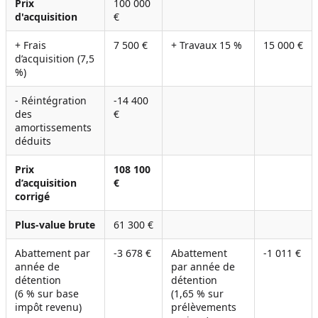
Prix
100 000
d'acquisition
€
+ Frais
7 500 €
+ Travaux 15 %
15 000 €
d’acquisition (7,5
%)
- Réintégration
-14 400
des
€
amortissements
déduits
Prix
108 100
d’acquisition
€
corrigé
Plus-value brute
61 300 €
Abattement par
-3 678 €
Abattement
-1 011 €
année de
par année de
détention
détention
(6 % sur base
(1,65 % sur
impôt revenu)
prélèvements