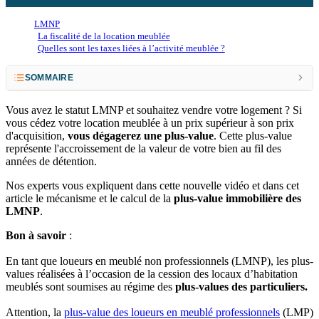
LMNP
La fiscalité de la location meublée
Quelles sont les taxes liées à l’activité meublée ?
SOMMAIRE
Qu’est-ce que la plus-value LMNP ? Définition
Vous avez le statut LMNP et souhaitez vendre votre logement ? Si
vous cédez votre location meublée à un prix supérieur à son prix
Comment calculer votre plus-value en LMNP ?
d'acquisition,
vous dégagerez une plus-value
. Cette plus-value
représente l'accroissement de la valeur de votre bien au fil des
Simulez votre plus-value LMNP en 2 minutes
années de détention.
La surtaxe sur les plus-values immobilières élevées
Nos experts vous expliquent dans cette nouvelle vidéo et dans cet
article le mécanisme et le calcul de la
plus-value immobilière des
Les formalités et déclaration à réaliser pour la plus–value en LMNP
LMNP
.
Comment être exonéré de plus-value en LMNP ?
Bon à savoir
:
F.A.Q
En tant que loueurs en meublé non professionnels (LMNP), les plus-
values réalisées à l’occasion de la cession des locaux d’habitation
meublés sont soumises au régime des
plus-values des particuliers.
Attention, la
plus-value des loueurs en meublé professionnels
(LMP)