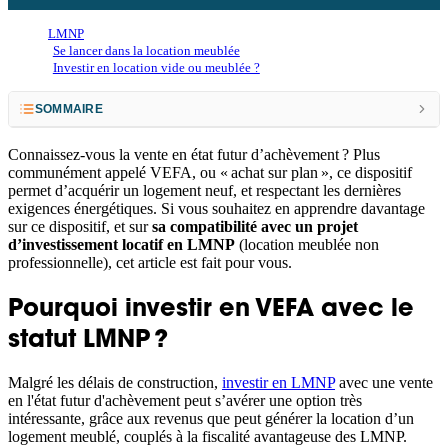
LMNP
Se lancer dans la location meublée
Investir en location vide ou meublée ?
SOMMAIRE
Pourquoi investir en VEFA avec le statut LMNP ?
Connaissez-vous la vente en état futur d’achèvement ? Plus
communément appelé VEFA, ou « achat sur plan », ce dispositif
Comment investir dans un bien LMNP en VEFA ?
permet d’acquérir un logement neuf, et respectant les dernières
exigences énergétiques. Si vous souhaitez en apprendre davantage
Comment créer votre LMNP en VEFA ?
sur ce dispositif, et sur
sa compatibilité avec un projet
d’investissement locatif en LMNP
(location meublée non
professionnelle), cet article est fait pour vous.
Pourquoi investir en VEFA avec le
statut LMNP ?
Malgré les délais de construction,
investir en LMNP
avec une vente
en l'état futur d'achèvement peut s’avérer une option très
intéressante, grâce aux revenus que peut générer la location d’un
logement meublé, couplés à la fiscalité avantageuse des LMNP.