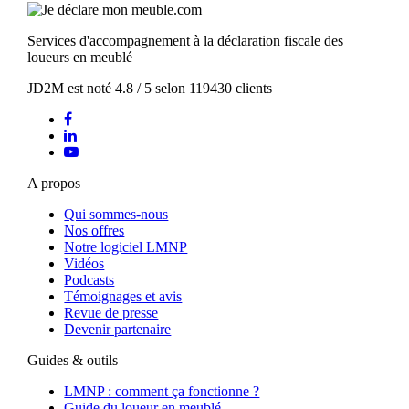
Services d'accompagnement à la déclaration fiscale des
loueurs en meublé
JD2M
est noté
4.8
/
5
selon
119430
clients
A propos
Qui sommes-nous
Nos offres
Notre logiciel LMNP
Vidéos
Podcasts
Témoignages et avis
Revue de presse
Devenir partenaire
Guides & outils
LMNP : comment ça fonctionne ?
Guide du loueur en meublé