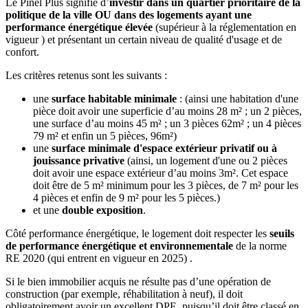
Le Pinel Plus signifie d’
investir dans un quartier prioritaire de la
politique de la ville OU dans des logements ayant une
performance énergétique élevée
(supérieur à la réglementation en
vigueur ) et présentant un certain niveau de qualité d'usage et de
confort.
Les critères retenus sont les suivants :
une
surface habitable minimale
: (ainsi une habitation d'une
pièce doit avoir une superficie d’au moins 28 m² ; un 2 pièces,
une surface d’au moins 45 m² ; un 3 pièces 62m² ; un 4 pièces
79 m² et enfin un 5 pièces, 96m²)
une
surface minimale d'espace extérieur privatif ou à
jouissance privative
(ainsi, un logement d'une ou 2 pièces
doit avoir une espace extérieur d’au moins 3m². Cet espace
doit être de 5 m² minimum pour les 3 pièces, de 7 m² pour les
4 pièces et enfin de 9 m² pour les 5 pièces.)
et une
double exposition
.
Côté performance énergétique, le logement doit respecter les
seuils
de performance énergétique et environnementale
de la norme
RE 2020 (qui entrent en vigueur en 2025) .
Si le bien immobilier acquis ne résulte pas d’une opération de
construction (par exemple, réhabilitation à neuf), il doit
obligatoirement avoir un excellent DPE, puisqu’il doit être classé en