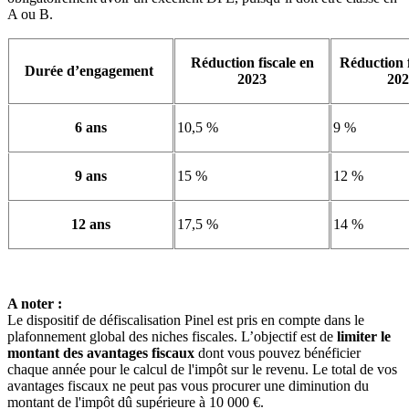
A ou B.
Réduction fiscale en
Réduction f
Durée d’engagement
2023
202
6 ans
10,5 %
9 %
9 ans
15 %
12 %
12 ans
17,5 %
14 %
A noter :
Le dispositif de défiscalisation Pinel est pris en compte dans le
plafonnement global des niches fiscales. L’objectif est de
limiter le
montant des avantages fiscaux
dont vous pouvez bénéficier
chaque année pour le calcul de l'impôt sur le revenu. Le total de vos
avantages fiscaux ne peut pas vous procurer une diminution du
montant de l'impôt dû supérieure à 10 000 €.