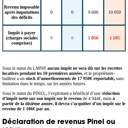
‍Revenu imposable
après imputations
0
0
9 600
10 050
des déficits
‍Impôt à payer
(charges sociales
0
0
1 056
1 105
comprises)
Sous le statut du LMNP,
aucun impôt ne sera dû sur les recettes
locatives pendant les 10 premières années
, et le propriétaire-
bailleur a un
stock d’amortissements de 17 950€ reportable,
sans
limitation dans le temps, sur les années futures.
Sous le statut du PINEL, l’exploitant a bénéficié d’une r
éduction
d’impôt nette sur son impôt sur le revenu
de 4 944€, mais
à
partir de la dixième année, il devra s’acquitter d’un impôt sur le
revenu de 1 106€ par an
.
Déclaration de revenus Pinel ou