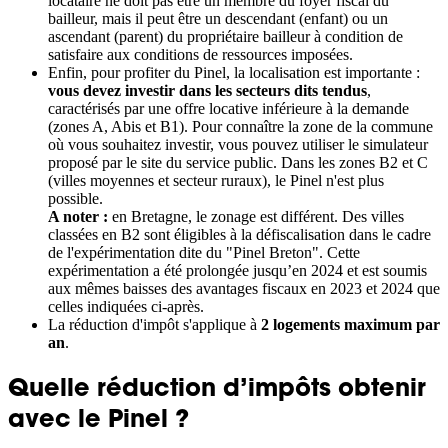
locataire ne doit pas être un membre du foyer fiscal du
bailleur, mais il peut être un descendant (enfant) ou un
ascendant (parent) du propriétaire bailleur à condition de
satisfaire aux conditions de ressources imposées.
Enfin, pour profiter du Pinel, la localisation est importante :
vous devez investir dans les secteurs dits tendus
,
caractérisés par une offre locative inférieure à la demande
(zones A, Abis et B1). Pour connaître la zone de la commune
où vous souhaitez investir, vous pouvez utiliser le simulateur
proposé par le site du service public. Dans les zones B2 et C
(villes moyennes et secteur ruraux), le Pinel n'est plus
possible.
A noter :
en Bretagne, le zonage est différent. Des villes
classées en B2 sont éligibles à la défiscalisation dans le cadre
de l'expérimentation dite du "Pinel Breton". Cette
expérimentation a été prolongée jusqu’en 2024 et est soumis
aux mêmes baisses des avantages fiscaux en 2023 et 2024 que
celles indiquées ci-après.
La réduction d'impôt s'applique à
2 logements maximum par
an
.
Quelle réduction d’impôts obtenir
avec le Pinel ?