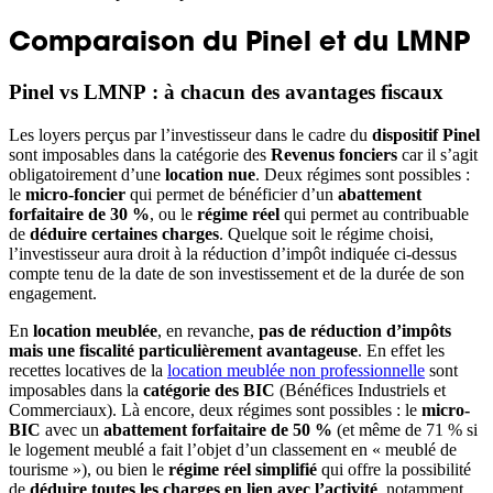
Comparaison du Pinel et du LMNP
Pinel vs LMNP : à chacun des avantages fiscaux
Les loyers perçus par l’investisseur dans le cadre du
dispositif Pinel
sont imposables dans la catégorie des
Revenus fonciers
car il s’agit
obligatoirement d’une
location nue
. Deux régimes sont possibles :
le
micro-foncier
qui permet de bénéficier d’un
abattement
forfaitaire de 30 %
, ou le
régime réel
qui permet au contribuable
de
déduire certaines charges
. Quelque soit le régime choisi,
l’investisseur aura droit à la réduction d’impôt indiquée ci-dessus
compte tenu de la date de son investissement et de la durée de son
engagement.
En
location meublée
, en revanche,
pas de réduction d’impôts
mais une fiscalité particulièrement avantageuse
. En effet les
recettes locatives de la
location meublée non professionnelle
sont
imposables dans la
catégorie des BIC
(Bénéfices Industriels et
Commerciaux). Là encore, deux régimes sont possibles : le
micro-
BIC
avec un
abattement forfaitaire de 50 %
(et même de 71 % si
le logement meublé a fait l’objet d’un classement en « meublé de
tourisme »), ou bien le
régime réel simplifié
qui offre la possibilité
de
déduire toutes les charges en lien avec l’activité
, notamment