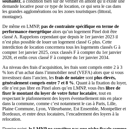
souhaitez
, à condition bien sûr de vérifier en amont qu’il existe une
demande locative pour ce type de location, ce qui sera le cas dans
les grandes agglomérations ou les zones touristiques (littoral,
montagne).
De même en LMNP,
pas de contrainte spécifique en terme de
performance énergétique
alors qu’un logement Pinel doit être
classé A. Rappelons cependant que depuis le 1er janvier 2023 il
n’est plus possible de louer un logement classé G plus. Cette
interdiction de location concernera tous les logements classés G à
compter 1er janvier 2025, ceux classés F à compter du 1er janvier
2028, et enfin ceux classé F à compter du 1er janvier 2034.
Au niveau des frais d’acquisition, les frais sont compris entre 2 à 3
% lors d’un achat dans l’immobilier neuf (VEFA) alors que si vous
investissez dans l’ancien, les
frais de notaire
sont
plus élevés,
généralement compris entre 7 et 8 %
. Quant à la fixation du loyer,
elle n’est pas libre en Pinel alors qu’en LMNP, vous êtes
libre de
fixer le montant du loyer de votre futur locataire
, tout en
respectant le plafonnement des loyers éventuellement mis en place
dans la commune, comme c’est notamment le cas à Paris, Lille,
Plaine Commune, Lyon, Villeurbanne, Est Ensemble, Montpellier et
Bordeaux, et entre deux locataires, l’encadrement des loyers à la
relocation.
Dernier point,
le LMNP ne constitue pas une niche fiscale comme