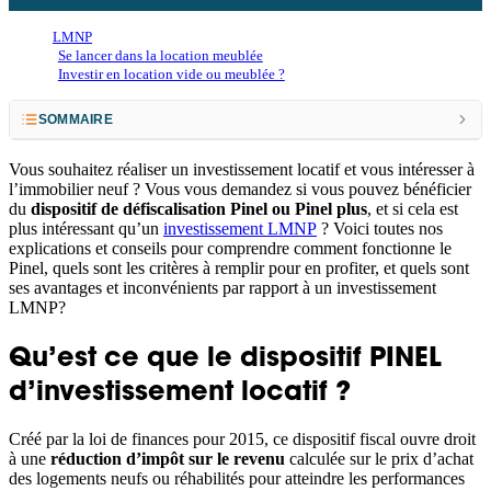
LMNP
Se lancer dans la location meublée
Investir en location vide ou meublée ?
SOMMAIRE
Qu’est ce que le dispositif PINEL d’investissement locatif ?
Vous souhaitez réaliser un investissement locatif et vous intéresser à
l’immobilier neuf ? Vous vous demandez si vous pouvez bénéficier
Les conditions pour bénéficier du Pinel :
du
dispositif de défiscalisation Pinel ou Pinel plus
, et si cela est
plus intéressant qu’un
investissement LMNP
? Voici toutes nos
Quelle réduction d’impôts obtenir avec le Pinel ?
explications et conseils pour comprendre comment fonctionne le
Pinel, quels sont les critères à remplir pour en profiter, et quels sont
Optimiser sa fiscalité avec le Pinel Plus ou Super Pinel
ses avantages et inconvénients par rapport à un investissement
LMNP?
Comparaison du Pinel et du LMNP
Investissement Pinel vs LMNP : exemple comparatif
Qu’est ce que le dispositif PINEL
d’investissement locatif ?
Déclaration de revenus Pinel ou LMNP : comment faire ?
Transformer un investissement Pinel en LMNP
Créé par la loi de finances pour 2015, ce dispositif fiscal ouvre droit
à une
réduction d’impôt sur le revenu
calculée sur le prix d’achat
des logements neufs ou réhabilités pour atteindre les performances