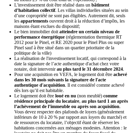
L'investissement doit être réalisé dans un
bâtiment
d’habitation collectif
. Les villas individuelles situées au sein
d’une copropriété ne sont pas éligibles. Autrement dit, seuls
les
appartements
ouvrent droit à la réduction d’impôts, les
maisons étant exclues du dispositif;
Le bien immobilier doit
atteindre un certain niveau de
performance énergétique
(réglementation thermique RT
2012 pour le Pinel, et RE 2020 pour le Pinel Plus ou super
Pinel sauf à être situé dans un quartier prioritaire de la
politique de la ville)
La réalisation de l'investissement locatif, qui correspond à la
date la signature de l’acte authentique d'achat chez votre
notaire, doit intervenir
au plus tard le 31 décembre 2024
.
Pour une acquisition en VEFA, le logement doit être
a
chevé
dans les 30 mois suivants la signature de l'acte
authentique d'acquisition
. Il est considéré comme achevé
dès lors qu’il est habitable.
Le logement doit être
loué en nu
(non meublé)
comme
résidence principale du locataire
,
au plus tard 1 an après
l’achèvement de l’immeuble ou après son acquisition
.
Vous devez respecter des plafonds de loyers (généralement
inférieurs de 10 à 20 % par rapport aux loyers du marché) et
de ressources du locataire, l’objectif étant de réserver les
habitations concernées aux ménages modestes. Attention : le