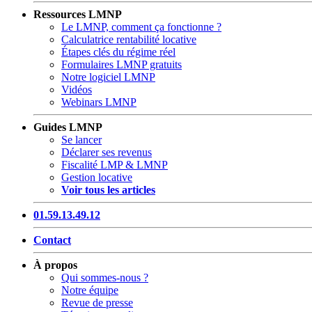
Ressources LMNP
Le LMNP, comment ça fonctionne ?
Calculatrice rentabilité locative
Étapes clés du régime réel
Formulaires LMNP gratuits
Notre logiciel LMNP
Vidéos
Webinars LMNP
Guides LMNP
Se lancer
Déclarer ses revenus
Fiscalité LMP & LMNP
Gestion locative
Voir tous les articles
01.59.13.49.12
Contact
À propos
Qui sommes-nous ?
Notre équipe
Revue de presse