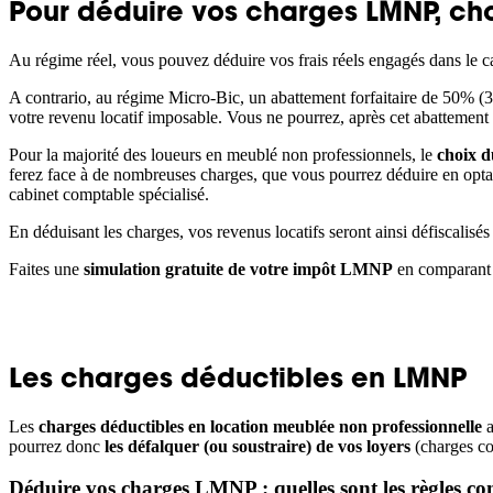
Pour déduire vos charges LMNP, choi
Au régime réel, vous pouvez déduire vos frais réels engagés dans le ca
A contrario, au régime Micro-Bic, un abattement forfaitaire de 50% (3
votre revenu locatif imposable. Vous ne pourrez, après cet abattement 
Pour la majorité des loueurs en meublé non professionnels, le
choix d
ferez face à de nombreuses charges, que vous pourrez déduire en optan
cabinet comptable spécialisé.
En déduisant les charges, vos revenus locatifs seront ainsi défiscalisé
Faites une
simulation gratuite de votre impôt LMNP
en comparant l
Les charges déductibles en LMNP
Les
charges déductibles en location meublée non professionnelle
a
pourrez donc
les défalquer (ou soustraire) de vos loyers
(charges co
Déduire vos charges LMNP : quelles sont les règles co