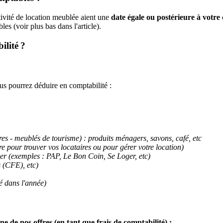
ctivité de location meublée aient une
date égale ou postérieure à votre 
es (voir plus bas dans l'article).
ilité ?
s pourrez déduire en comptabilité :
res - meublés de tourisme) : produits ménagers, savons, café, etc
 pour trouver vos locataires ou pour gérer votre location)
ier (exemples : PAP, Le Bon Coin, Se Loger, etc)
s (CFE), etc)
ué dans l'année)
ne de nos offres (en tant que frais de comptabilité) :