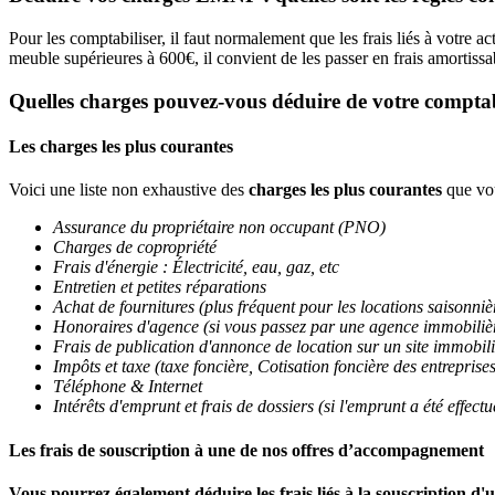
Pour les comptabiliser, il faut normalement que les frais liés à votre a
meuble supérieures à 600€, il convient de les passer en frais amortissabl
Quelles charges pouvez-vous déduire de votre comptab
Les charges les plus courantes
Voici une liste non exhaustive des
charges les plus courantes
que vou
Assurance du propriétaire non occupant (PNO)
Charges de copropriété
Frais d'énergie : Électricité, eau, gaz, etc
Entretien et petites réparations
Achat de fournitures (plus fréquent pour les locations saisonniè
Honoraires d'agence (si vous passez par une agence immobilière
Frais de publication d'annonce de location sur un site immobil
Impôts et taxe (taxe foncière, Cotisation foncière des entreprise
Téléphone & Internet
Intérêts d'emprunt et frais de dossiers (si l'emprunt a été effect
Les frais de souscription à une de nos offres d’accompagnement
Vous pourrez également déduire les frais liés à la souscription d'u