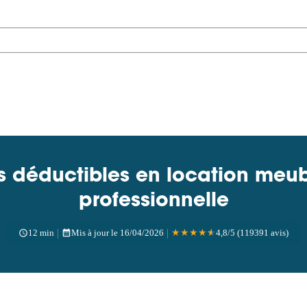
 déductibles en location meu
professionnelle
|
|
12 min
Mis à jour le 16/04/2026
★
★
★
★
★
4,8/5 (119391 avis)