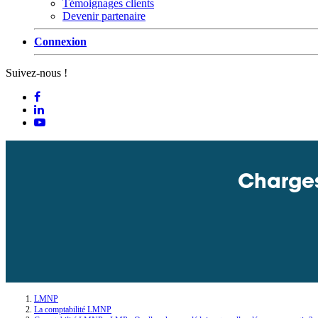
Témoignages clients
Devenir partenaire
Connexion
Suivez-nous !
Charges
LMNP
La comptabilité LMNP