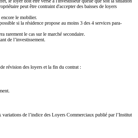
, le loyer doit être versé à l'investisseur quelle que soit la situation
opriétaire peut être contraint d'accepter des baisses de loyers
encore le mobilier.
 possible si la résidence propose au moins 3 des 4 services para-
sera rarement le cas sur le marché secondaire.
nt de l’investissement.
de révision des loyers et la fin du contrat :
ment.
x variations de l’indice des Loyers Commerciaux publié par l’Institut