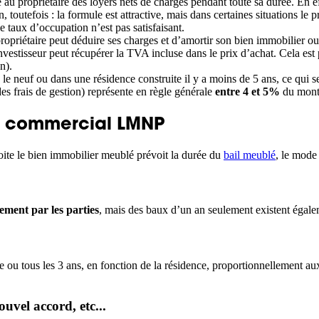
u propriétaire des loyers nets de charges pendant toute sa durée. En effet
outefois : la formule est attractive, mais dans certaines situations le pr
 le taux d’occupation n’est pas satisfaisant.
riétaire peut déduire ses charges et d’amortir son bien immobilier ou 
nvestisseur peut récupérer la TVA incluse dans le prix d’achat. Cela est
n).
ns le neuf ou dans une résidence construite il y a moins de 5 ans, ce qui 
des frais de gestion) représente en règle générale
entre 4 et 5%
du monta
il commercial LMNP
loite le bien immobilier meublé prévoit la durée du
bail meublé
, le mode 
rement par les parties
, mais des baux d’un an seulement existent égale
 ou tous les 3 ans, en fonction de la résidence, proportionnellement au
uvel accord, etc...