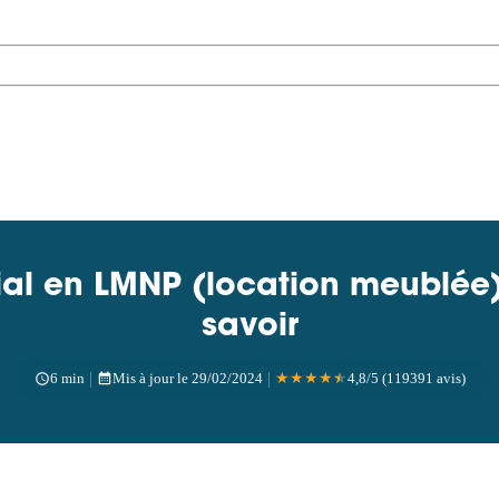
al en LMNP (location meublée) :
savoir
|
|
6 min
Mis à jour le 29/02/2024
★
★
★
★
★
4,8/5 (119391 avis)