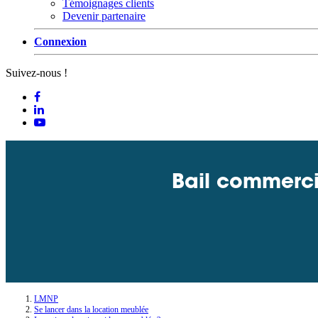
Témoignages clients
Devenir partenaire
Connexion
Suivez-nous !
Bail commerci
LMNP
Se lancer dans la location meublée