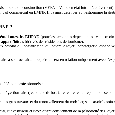
xistante ou en construction (VEFA – Vente en état futur d’achèvement), 
n bail commercial en LMNP. Il va ainsi déléguer au gestionnaire la gesti
LMNP ?
s étudiantes, les EHPAD
(pour les personnes dépendantes ayant besoin
u appart’hôtels
(dérivés des résidences de tourisme).
 besoins du locataire final qui paiera le loyer : conciergerie, espace Wi-
étaire à son locataire, l’acquéreur sera en relation uniquement avec l’e
meublé non professionnels :
ant / gestionnaire (recherche de locataire, entretien et réparations selo
e, des gros travaux et du renouvellement du mobilier, sans avoir besoin
al, l’investisseur et l’exploitant conviennent de la périodicité des loyer