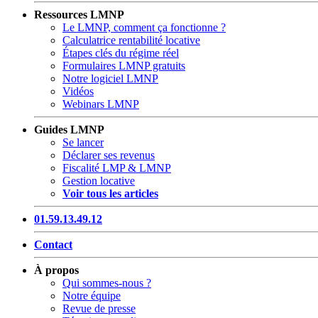
Ressources LMNP
Le LMNP, comment ça fonctionne ?
Calculatrice rentabilité locative
Étapes clés du régime réel
Formulaires LMNP gratuits
Notre logiciel LMNP
Vidéos
Webinars LMNP
Guides LMNP
Se lancer
Déclarer ses revenus
Fiscalité LMP & LMNP
Gestion locative
Voir tous les articles
01.59.13.49.12
Contact
À propos
Qui sommes-nous ?
Notre équipe
Revue de presse