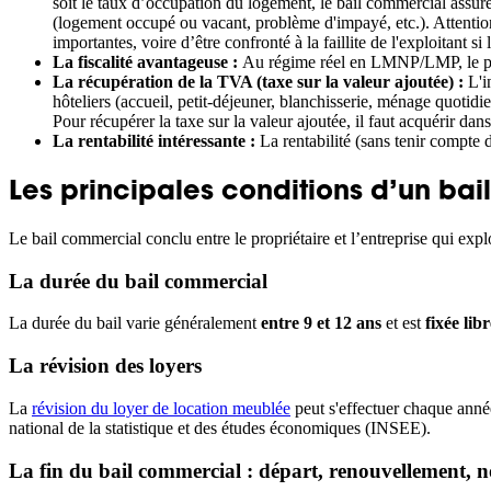
soit le taux d’occupation du logement, le bail commercial assure a
(logement occupé ou vacant, problème d'impayé, etc.). Attention, t
importantes, voire d’être confronté à la faillite de l'exploitant si
La fiscalité avantageuse :
Au régime réel en LMNP/LMP, le prop
La récupération de la TVA (taxe sur la valeur ajoutée) :
L'i
hôteliers (accueil, petit-déjeuner, blanchisserie, ménage quotidie
Pour récupérer la taxe sur la valeur ajoutée, il faut acquérir da
La rentabilité intéressante :
La rentabilité (sans tenir compte 
Les principales conditions d’un ba
Le bail commercial conclu entre le propriétaire et l’entreprise qui exp
La durée du bail commercial
La durée du bail varie généralement
entre 9 et 12 ans
et est
fixée lib
La révision des loyers
La
révision du loyer de location meublée
peut s'effectuer
chaque année
national de la statistique et des études économiques (INSEE).
La fin du bail commercial : départ, renouvellement, no