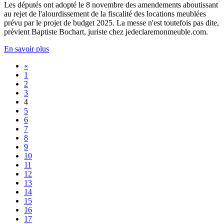
Les députés ont adopté le 8 novembre des amendements aboutissant
au rejet de l'alourdissement de la fiscalité des locations meublées
prévu par le projet de budget 2025. La messe n'est toutefois pas dite,
prévient Baptiste Bochart, juriste chez jedeclaremonmeuble.com.
En savoir plus
«
1
2
3
4
5
6
7
8
9
10
11
12
13
14
15
16
17