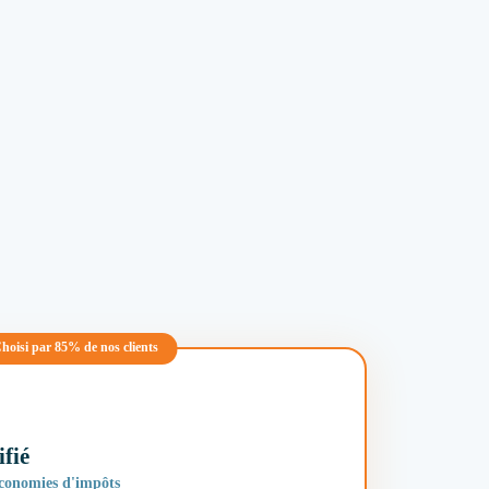
hoisi par 85% de nos clients
fié
économies d'impôts