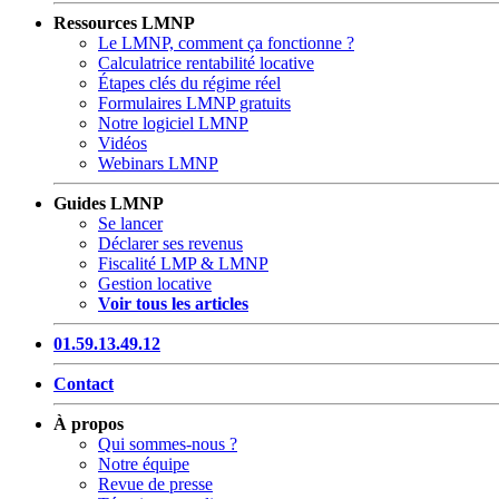
Ressources LMNP
Le LMNP, comment ça fonctionne ?
Calculatrice rentabilité locative
Étapes clés du régime réel
Formulaires LMNP gratuits
Notre logiciel LMNP
Vidéos
Webinars LMNP
Guides LMNP
Se lancer
Déclarer ses revenus
Fiscalité LMP & LMNP
Gestion locative
Voir tous les articles
01.59.13.49.12
Contact
À propos
Qui sommes-nous ?
Notre équipe
Revue de presse