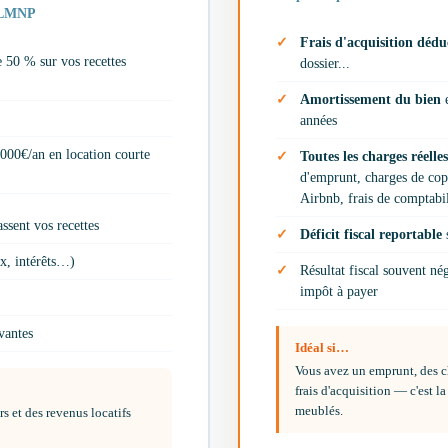
s LMNP
Frais d'acquisition déduc
e 50 % sur vos recettes
dossier...
Amortissement du bien
e
années
 000€/an en location courte
Toutes les charges réelle
d'emprunt, charges de copro
Airbnb, frais de comptabil
sent vos recettes
Déficit fiscal reportable
s
ux, intérêts…)
Résultat fiscal souvent n
impôt à payer
ivantes
Idéal si…
Vous avez un emprunt, des ch
frais d'acquisition — c'est la
meublés.
s et des revenus locatifs