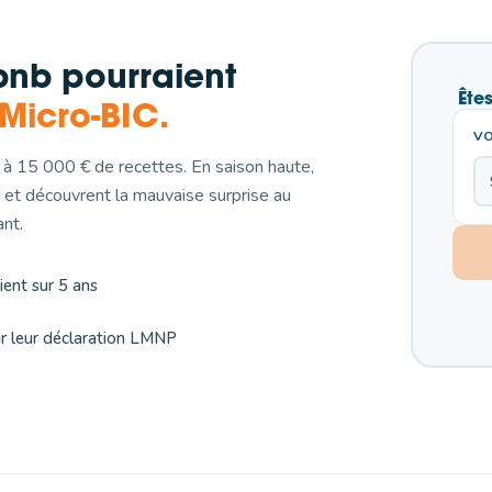
rbnb pourraient
Ête
 Micro-BIC.
VO
é à 15 000 € de recettes. En saison haute,
 et découvrent la mauvaise surprise au
ant.
ent sur 5 ans
ur leur déclaration LMNP