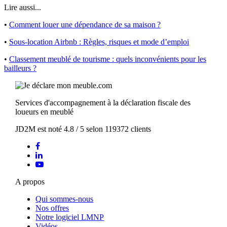
Lire aussi...
•
Comment louer une dépendance de sa maison ?
•
Sous-location Airbnb : Règles, risques et mode d’emploi
•
Classement meublé de tourisme : quels inconvénients pour les
bailleurs ?
Services d'accompagnement à la déclaration fiscale des
loueurs en meublé
JD2M
est noté
4.8
/
5
selon
119372
clients
A propos
Qui sommes-nous
Nos offres
Notre logiciel LMNP
Vidéos