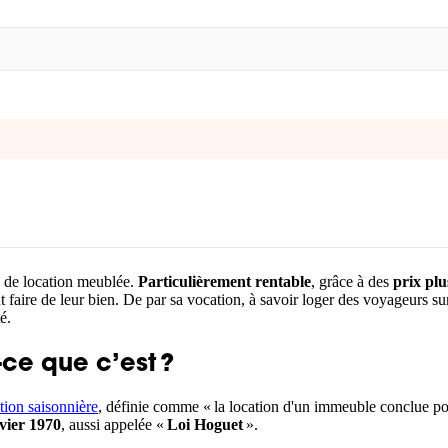
té de location meublée.
Particulièrement rentable
, grâce à des
prix plu
t faire de leur bien. De par sa vocation, à savoir loger des voyageurs su
é.
-ce que c’est ?
ation saisonnière
, définie comme « la location d'un immeuble conclue po
nvier 1970
, aussi appelée «
Loi Hoguet
».