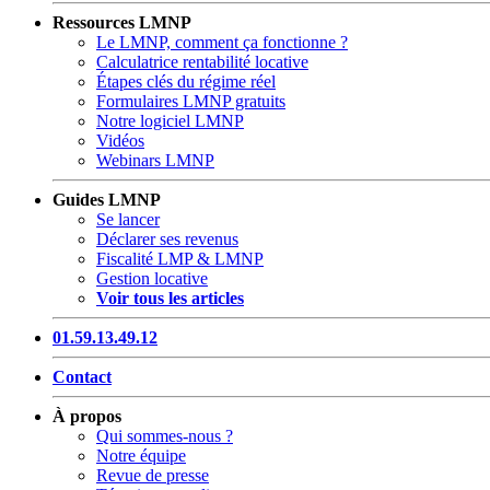
Ressources LMNP
Le LMNP, comment ça fonctionne ?
Calculatrice rentabilité locative
Étapes clés du régime réel
Formulaires LMNP gratuits
Notre logiciel LMNP
Vidéos
Webinars LMNP
Guides LMNP
Se lancer
Déclarer ses revenus
Fiscalité LMP & LMNP
Gestion locative
Voir tous les articles
01.59.13.49.12
Contact
À propos
Qui sommes-nous ?
Notre équipe
Revue de presse