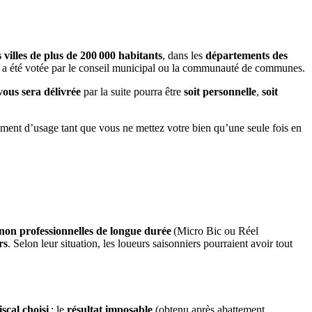
 villes de plus de 200 000 habitants
, dans les
départements des
n a été votée par le conseil municipal ou la communauté de communes.
vous sera délivrée
par la suite pourra être
soit personnelle
,
soit
gement d’usage tant que vous ne mettez votre bien qu’une seule fois en
s non professionnelles de longue durée
(Micro Bic ou Réel
rs
. Selon leur situation, les loueurs saisonniers pourraient avoir tout
iscal choisi
: le
résultat imposable
(obtenu après abattement