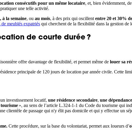
ocation consécutifs pour un même locataire
, et, bien évidemment, d
pratiquer une telle activité.
, à la semaine
, ou
au mois
, à des prix qui oscillent
entre 20 et 30% d
s de meublés expatriés
qui cherchent de la flexibilité dans la gestion de 
location de courte durée ?
aisonnière offre davantage de flexibilité, et permet même de
louer sa ré
 résidence principale de 120 jours de location par année civile. Cette lim
’un investissement locatif,
une résidence secondaire
,
une dépendance 
 tourisme
», au sens de l’article L.324-1-1 du Code du tourisme qui in
 une clientèle de passage qui n'y élit pas domicile et qui y effectue un sé
sme.
Cette procédure, sur la base du volontariat, permet aux loueurs d’
o