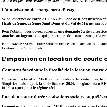
Si ce n’est pas votre résidence principale, vous devrez réaliser une dé
L’autorisation de changement d’usage
Selon les termes de
l’article L.631-7 du Code de la construction et
Hauts de Seine
, de
Seine Saint-Denis et du Val de Marne
, ainsi qu
Pour l’obtenir, vous devrez
adresser une demande écrite au service 
attachée au logement
, ce qui permet alors de la transmettre par la 
Bon à savoir
: Si vous louez votre résidence principale dans sa total
location dans l’année civile.
L’imposition en location de courte 
Comment fonctionne la fiscalité de la location courte 
Concernant la fiscalité LMNP pour les locations de courte durée,
le c
Simplifié), mais,
depuis la loi de finances 2024,
le régime
micro-BI
intérêt à
opter pour le régime réel
.
Location courte durée : cotisations sociales ou prélèv
Le
montant de l’impôt
dont les LMNP doivent s’acquitter en locatio