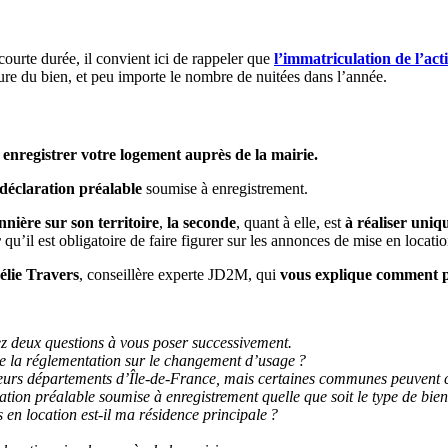
courte durée, il convient ici de rappeler que
l’immatriculation de l’act
ature du bien, et peu importe le nombre de nuitées dans l’année.
e enregistrer votre logement auprès de la mairie.
 déclaration préalable
soumise à enregistrement.
nnière sur son territoire
,
la seconde
, quant à elle, est
à réaliser uniq
r
qu’il est obligatoire de faire figurer sur les annonces de mise en locatio
élie Travers
, conseillère experte JD2M, qui
vous explique comment 
rez deux questions à vous poser successivement.
le la réglementation sur le changement d’usage ?
usieurs départements d’Île-de-France, mais certaines communes peuvent c
ration préalable soumise à enregistrement quelle que soit le type de bien
 en location est-il ma résidence principale ?