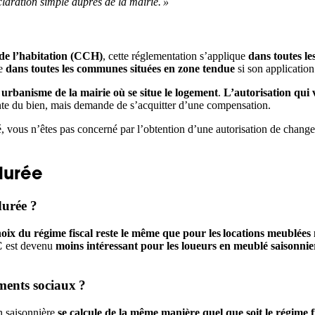
claration simple auprès de la mairie. »
 de l’habitation (CCH)
, cette réglementation s’applique
dans toutes les
e
dans toutes les communes situées en zone tendue
si son applicatio
urbanisme de la mairie où se situe le logement
.
L’autorisation qui 
vente du bien, mais demande de s’acquitter d’une compensation.
ité, vous n’êtes pas concerné par l’obtention d’une autorisation de chan
durée
durée ?
hoix du régime fiscal reste le même que pour les locations meublée
C
est devenu
moins intéressant pour les loueurs en meublé saisonnie
ements sociaux ?
n saisonnière
se calcule de la même manière quel que soit le régime f