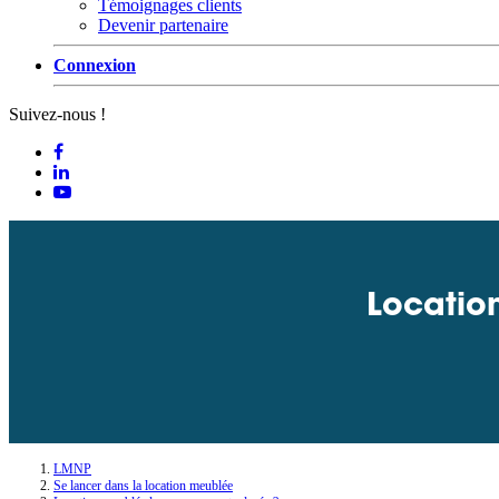
Témoignages clients
Devenir partenaire
Connexion
Suivez-nous !
Location
LMNP
Se lancer dans la location meublée