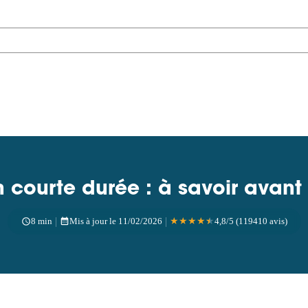
 courte durée : à savoir avant
|
|
8 min
Mis à jour le 11/02/2026
★
★
★
★
★
4,8/5 (119410 avis)