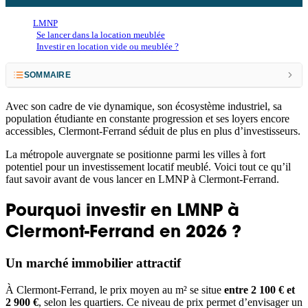
LMNP
Se lancer dans la location meublée
Investir en location vide ou meublée ?
SOMMAIRE
Pourquoi investir en LMNP à Clermont-Ferrand en 2026 ?
Avec son cadre de vie dynamique, son écosystème industriel, sa
population étudiante en constante progression et ses loyers encore
Quel est le rendement locatif en LMNP à Clermont-Ferrand ?
accessibles, Clermont-Ferrand séduit de plus en plus d’investisseurs.
LMNP à Clermont-Ferrand : pour quel type de location ?
La métropole auvergnate se positionne parmi les villes à fort
potentiel pour un investissement locatif meublé.
Voici tout ce qu’il
Quelle fiscalité pour un investissement LMNP à Clermont-Ferrand ?
faut savoir avant de vous lancer en LMNP à Clermont-Ferrand.
Réglementation et législation locale
Pourquoi investir en LMNP à
Combien investir en LMNP à Clermont-Ferrand ?
Clermont-Ferrand en 2026 ?
Nos conseils pour maximiser la rentabilité LMNP à Clermont-Ferrand
Un marché immobilier attractif
À Clermont-Ferrand, le prix moyen au m² se situe
entre 2 100 € et
2 900 €
, selon les quartiers. Ce niveau de prix permet d’envisager un