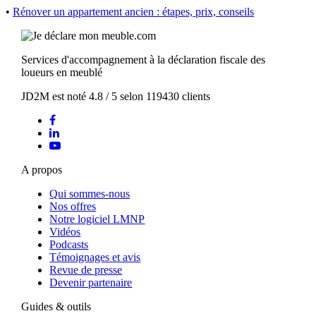
•
Rénover un appartement ancien : étapes, prix, conseils
Services d'accompagnement à la déclaration fiscale des
loueurs en meublé
JD2M
est noté
4.8
/
5
selon
119430
clients
A propos
Qui sommes-nous
Nos offres
Notre logiciel LMNP
Vidéos
Podcasts
Témoignages et avis
Revue de presse
Devenir partenaire
Guides & outils