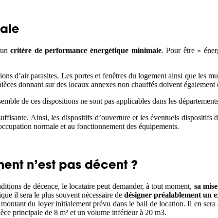
ale
t un
critère de performance énergétique minimale
. Pour être « éner
tions d’air parasites. Les portes et fenêtres du logement ainsi que les m
s pièces donnant sur des locaux annexes non chauffés doivent également 
semble de ces dispositions ne sont pas applicables dans les département
fisante. Ainsi, les dispositifs d’ouverture et les éventuels dispositifs 
occupation normale et au fonctionnement des équipements.
ment n’est pas décent ?
nditions de décence, le locataire peut demander, à tout moment,
sa mise
ique il sera le plus souvent nécessaire de
désigner préalablement un e
ontant du loyer initialement prévu dans le bail de location. Il en sera a
ièce principale de 8 m² et un volume inférieur à 20 m3.