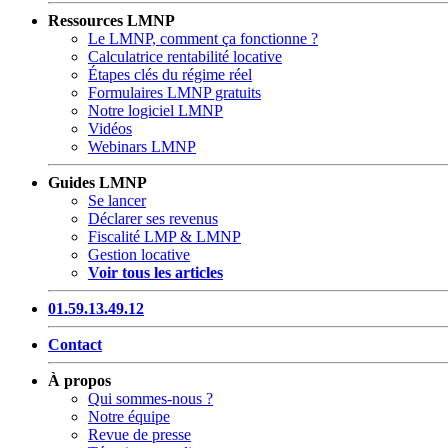
Ressources LMNP
Le LMNP, comment ça fonctionne ?
Calculatrice rentabilité locative
Étapes clés du régime réel
Formulaires LMNP gratuits
Notre logiciel LMNP
Vidéos
Webinars LMNP
Guides LMNP
Se lancer
Déclarer ses revenus
Fiscalité LMP & LMNP
Gestion locative
Voir tous les articles
01.59.13.49.12
Contact
À propos
Qui sommes-nous ?
Notre équipe
Revue de presse