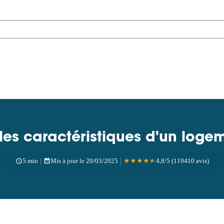
 les caractéristiques d'un loge
|
|
5 min
Mis à jour le 20/03/2025
★
★
★
★
★
4,8/5 (119410 avis)