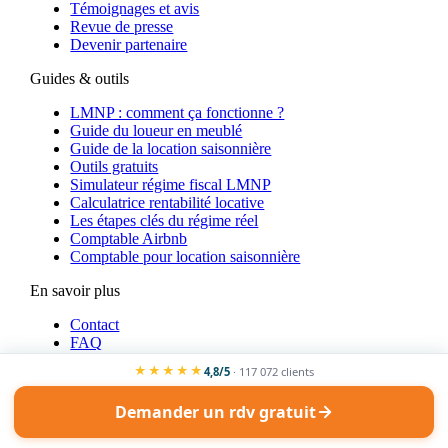
Témoignages et avis
Revue de presse
Devenir partenaire
Guides & outils
LMNP : comment ça fonctionne ?
Guide du loueur en meublé
Guide de la location saisonnière
Outils gratuits
Simulateur régime fiscal LMNP
Calculatrice rentabilité locative
Les étapes clés du régime réel
Comptable Airbnb
Comptable pour location saisonnière
En savoir plus
Contact
FAQ
Recrutement
★★★★★
4,8/5
· 117 072 clients
Mentions légales
Politique de confidentialité
Demander un rdv gratuit
Gestion des cookies