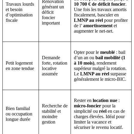
Rénovation
Travaux lourds
10 700 € de déficit foncier
.
générant un
et besoin
Une fois les travaux amortis
déficit
d’optimisation
fiscalement, basculer en
foncier
fiscale
LMNP au réel
pour profiter
important
de l’
amortissement
et
augmenter le net-net.
Opter pour le
meublé
: bail
Demande
d’un an ou
bail mobilité (1
Petit logement
forte, rotation
à 10 mois)
, rendement
en zone tendue
locative
supérieur malgré la rotation.
assumée
Le
LMNP au réel
surpasse
généralement le micro-BIC.
Rester en
location nue
:
Recherche de
micro-foncier
pour la
Bien familial
stabilité et
simplicité ou
réel
en cas de
ou occupation
moindre
charges élevées. Idéal pour
longue durée
gestion
limiter la vacance et
sécuriser le revenu locatif.