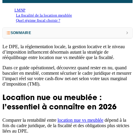
LMNP
La fiscalité de la location meublée
Quel régime fiscal choisir ?
SOMMAIRE
Location nue ou meublée : l’essentiel à connaître en 2026
Le DPE, la réglementation locale, la gestion locative et le niveau
d’imposition influencent désormais autant la stratégie de
Rééquilibrer son portefeuille : les raisons de basculer
rééquilibrage entre location nue vs meublée que la fiscalité.
Chiffrages : comparer le net-net selon les profils
Dans ce guide opérationnel, découvrez quand rester en nu, quand
basculer en meublé, comment sécuriser le cadre juridique et mesurer
Sécurité et conformité : éviter les requalifications
l’impact réel sur votre cash-flow net-net selon votre taux marginal
d’imposition (TMI).
Plus-values et transmission : penser long terme
Location nue ou meublée :
Réglementations locales et DPE : le facteur oublié
l’essentiel à connaître en 2026
F.A.Q.
Comparer la rentabilité entre
location nue vs meublée
dépend à la
fois du cadre juridique, de la fiscalité et des obligations plus strictes
liées au DPE.