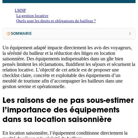
LMNP
La gestion locative
Quels sont les droits et obligations du bailleur ?
SOMMAIRE
Les raisons de ne pas sous-estimer l’importance des équipements dans sa location
Un équipement adapté impacte directement les avis des voyageurs,
saisonnière
la sérénité du bailleur et la réduction des litiges en location
saisonnière. Des équipements indispensables dans un gîte bien
Les équipements obligatoires vs équipements recommandés
pensés limitent les réclamations, fluidifient les séjours et sécurisent la
relation locative. L’objectif de cet article est de proposer une
La checklist des équipements indispensables par zone
checklist claire, concrète et exploitable des équipements d’un
meublé de tourisme afin d’accompagner les bailleurs dans une
Les équipements spécifiques pour gîte et meublé de tourisme
gestion sereine et opérationnelle.
Les erreurs fréquentes à éviter
Les raisons de ne pas sous-estimer
En résumé, louer sereinement un gîte commence par :
l’importance des équipements
FAQ – Équipements gîte
dans sa location saisonnière
En location saisonnière, l’équipement conditionne directement la