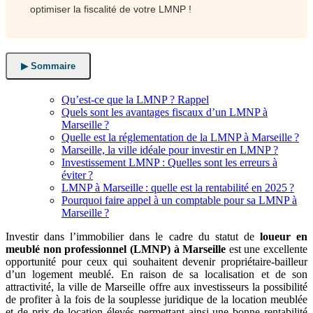
optimiser la fiscalité de votre LMNP !
▶ Sommaire
Qu’est-ce que la LMNP ? Rappel
Quels sont les avantages fiscaux d’un LMNP à
Marseille ?
Quelle est la réglementation de la LMNP à Marseille ?
Marseille, la ville idéale pour investir en LMNP ?
Investissement LMNP : Quelles sont les erreurs à
éviter ?
LMNP à Marseille : quelle est la rentabilité en 2025 ?
Pourquoi faire appel à un comptable pour sa LMNP à
Marseille ?
Investir dans l’immobilier dans le cadre du statut de
loueur en
meublé non professionnel (LMNP) à Marseille
est une excellente
opportunité pour ceux qui souhaitent devenir propriétaire-bailleur
d’un logement meublé. En raison de sa localisation et de son
attractivité, la ville de Marseille offre aux investisseurs la possibilité
de profiter à la fois de la souplesse juridique de la location meublée
et de prix de location élevés permettant ainsi une bonne rentabilité