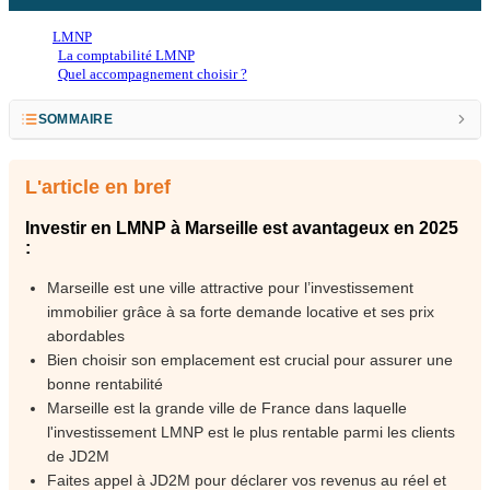
LMNP
La comptabilité LMNP
Quel accompagnement choisir ?
SOMMAIRE
▶ Sommaire
L'article en bref
Qu’est-ce que la LMNP ? Rappel
Investir en LMNP à Marseille est avantageux en 2025
Quels sont les avantages fiscaux d’un LMNP à Marseille ?
:
Quelle est la réglementation de la LMNP à Marseille ?
Marseille est une ville attractive pour l’investissement
Marseille, la ville idéale pour investir en LMNP ?
immobilier grâce à sa forte demande locative et ses prix
abordables
Investissement LMNP : Quelles sont les erreurs à éviter ?
Bien choisir son emplacement est crucial pour assurer une
LMNP à Marseille : quelle est la rentabilité en 2025 ?
bonne rentabilité
Marseille est la grande ville de France dans laquelle
Pourquoi faire appel à un comptable pour sa LMNP à Marseille ?
l'investissement LMNP est le plus rentable parmi les clients
de JD2M
Faites appel à JD2M pour déclarer vos revenus au réel et