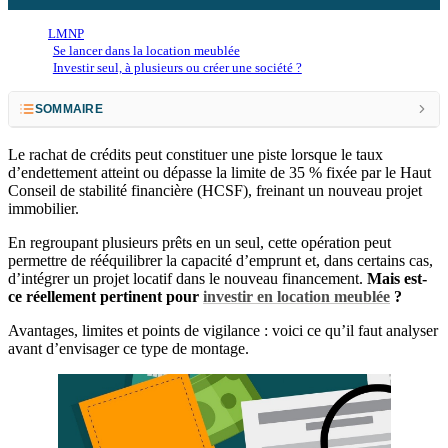
LMNP
Se lancer dans la location meublée
Investir seul, à plusieurs ou créer une société ?
SOMMAIRE
Qu’est-ce qu’un rachat (ou regroupement) de crédits ?
Le rachat de crédits peut constituer une piste lorsque le taux
d’endettement atteint ou dépasse la limite de 35 % fixée par le Haut
Pourquoi le taux d’endettement bloque votre projet LMNP ?
Conseil de stabilité financière (HCSF), freinant un nouveau projet
immobilier.
Pourquoi investir en LMNP après un rachat de crédits peut être stratégique ?
En regroupant plusieurs prêts en un seul, cette opération peut
Quels sont les risques d’un rachat de crédits avant un investissement locatif ?
permettre de rééquilibrer la capacité d’emprunt et, dans certains cas,
d’intégrer un projet locatif dans le nouveau financement.
Mais est-
Faut-il faire le rachat de crédit avant ou après l’investissement locatif ?
ce réellement pertinent pour
investir en location meublée
?
Le rachat de crédits améliore-t-il réellement la rentabilité ?
Avantages, limites et points de vigilance : voici ce qu’il faut analyser
avant d’envisager ce type de montage.
F.A.Q.