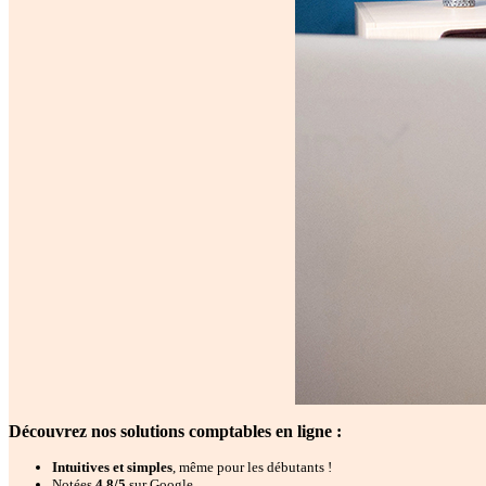
Découvrez nos solutions comptables en ligne :
Intuitives et simples
, même pour les débutants !
Notées
4,8/5
sur Google