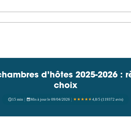
 chambres d’hôtes 2025-2026 : rè
choix
|
|
15 min
Mis à jour le 09/04/2026
★
★
★
★
★
4,8/5 (119372 avis)