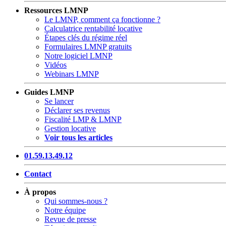
Ressources LMNP
Le LMNP, comment ça fonctionne ?
Calculatrice rentabilité locative
Étapes clés du régime réel
Formulaires LMNP gratuits
Notre logiciel LMNP
Vidéos
Webinars LMNP
Guides LMNP
Se lancer
Déclarer ses revenus
Fiscalité LMP & LMNP
Gestion locative
Voir tous les articles
01.59.13.49.12
Contact
À propos
Qui sommes-nous ?
Notre équipe
Revue de presse