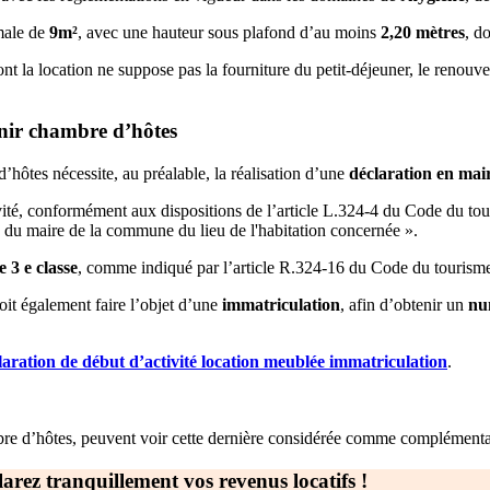
male de
9m²
, avec une hauteur sous plafond d’au moins
2,20 mètres
, d
 la location ne suppose pas la fourniture du petit-déjeuner, le renouvel
enir chambre d’hôtes
ôtes nécessite, au préalable, la réalisation d’une
déclaration en mai
tivité, conformément aux dispositions de l’article L.324-4 du Code du tou
s du maire de la commune du lieu de l'habitation concernée ».
e 3
e
classe
, comme indiqué par l’article R.324-16 du Code du touri
oit également faire l’objet d’une
immatriculation
, afin d’obtenir un
nu
laration de début d’activité location meublée immatriculation
.
mbre d’hôtes, peuvent voir cette dernière considérée comme complémentai
rez tranquillement vos revenus locatifs !