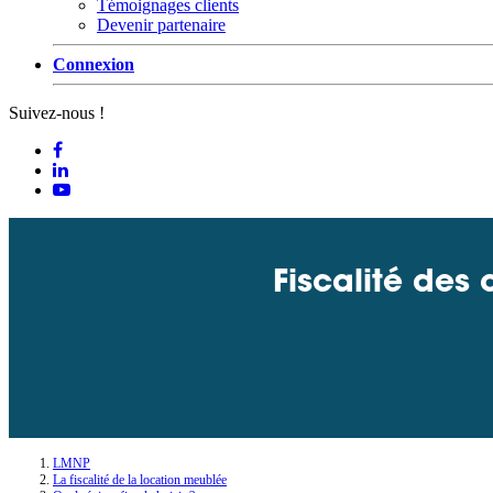
Témoignages clients
Devenir partenaire
Connexion
Suivez-nous !
Fiscalité des
LMNP
La fiscalité de la location meublée