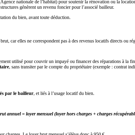
Agence nationale de l’habitat) pour soutenir la rénovation ou la locatio
s structures génèrent un revenu foncier pour l’associé bailleur.
tation du bien, avant toute déduction.
brut, car elles ne correspondent pas à des revenus locatifs directs ou rég
alement utilisé pour couvrir un impayé ou financer des réparations à la fin
taire
, sans transiter par le compte du propriétaire (exemple : contrat indi
és par le bailleur
, et liés à l’usage locatif du bien.
rut annuel = loyer mensuel (loyer hors charges + charges récupérabl
ur charges. Le loyer brut mensuel s’élève donc à 950 €.