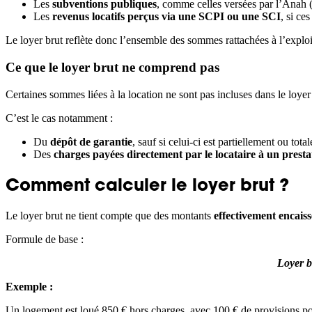
Les
subventions publiques
, comme celles versées par l’Anah (
Les
revenus locatifs perçus via une SCPI ou une SCI
, si ce
Le loyer brut reflète donc l’ensemble des sommes rattachées à l’exploi
Ce que le loyer brut ne comprend pas
Certaines sommes liées à la location ne sont pas incluses dans le loyer 
C’est le cas notamment :
Du
dépôt de garantie
, sauf si celui-ci est partiellement ou tot
Des
charges payées directement par le locataire à un presta
Comment calculer le loyer brut ?
Le loyer brut ne tient compte que des montants
effectivement encaiss
Formule de base :
Loyer b
Exemple :
Un logement est loué 850 € hors charges, avec 100 € de provisions po