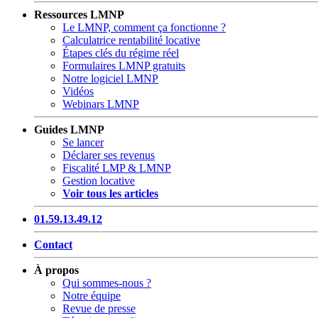
Ressources LMNP
Le LMNP, comment ça fonctionne ?
Calculatrice rentabilité locative
Étapes clés du régime réel
Formulaires LMNP gratuits
Notre logiciel LMNP
Vidéos
Webinars LMNP
Guides LMNP
Se lancer
Déclarer ses revenus
Fiscalité LMP & LMNP
Gestion locative
Voir tous les articles
01.59.13.49.12
Contact
À propos
Qui sommes-nous ?
Notre équipe
Revue de presse