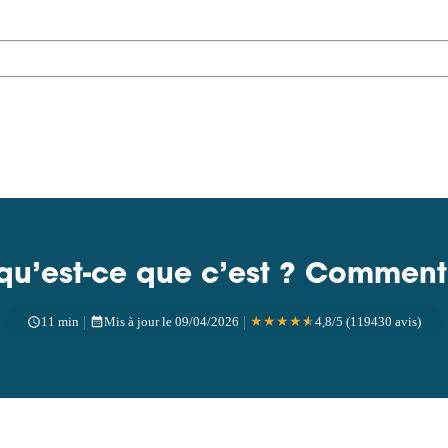
 qu’est-ce que c’est ? Comment
|
|
11 min
Mis à jour le 09/04/2026
★
★
★
★
★
4,8/5 (119430 avis)