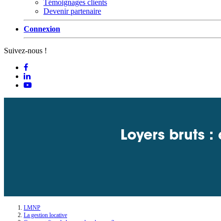
Témoignages clients
Devenir partenaire
Connexion
Suivez-nous !
Loyers bruts :
LMNP
La gestion locative