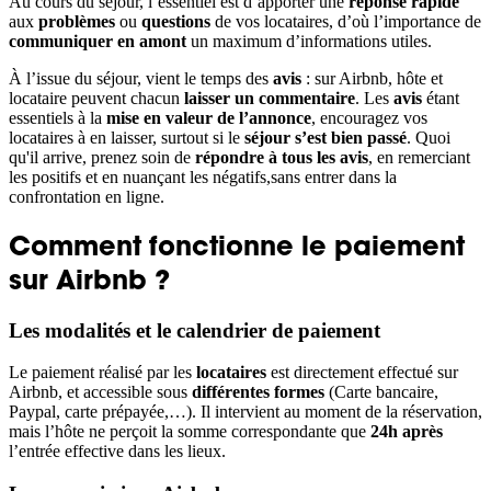
Au cours du séjour, l’essentiel est d’apporter une
réponse rapide
aux
problèmes
ou
questions
de vos locataires, d’où l’importance de
communiquer en amont
un maximum d’informations utiles.
À l’issue du séjour, vient le temps des
avis
: sur Airbnb, hôte et
locataire peuvent chacun
laisser un commentaire
. Les
avis
étant
essentiels à la
mise en valeur de l’annonce
, encouragez vos
locataires à en laisser, surtout si le
séjour s’est bien passé
. Quoi
qu'il arrive, prenez soin de
répondre à tous les avis
, en remerciant
les positifs et en nuançant les négatifs,sans entrer dans la
confrontation en ligne.
Comment fonctionne le paiement
sur Airbnb ?
Les modalités et le calendrier de paiement
Le paiement réalisé par les
locataires
est directement effectué sur
Airbnb, et accessible sous
différentes formes
(Carte bancaire,
Paypal, carte prépayée,…). Il intervient au moment de la réservation,
mais l’hôte ne perçoit la somme correspondante que
24h après
l’entrée effective dans les lieux.