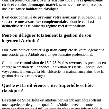
Oui. La protection
AirCover
d’
Airbnb
couvre la
responsabilité
civile
et certains
dommages matériels
, mais elle ne remplace pas
une
assurance habitation classique
.
Il est donc conseillé de
prévenir votre assureur
et, si besoin, de
souscrire une assurance complémentaire
, dont le
coût est
déductible
dans le cadre du
régime réel d’imposition
.
Peut-on déléguer totalement la gestion de son
logement Airbnb ?
Oui. Vous pouvez confier la
gestion complète
de votre logement à
une conciergerie Airbnb ou à un gestionnaire professionnel.
Contre une
commission de 15 à 25 % des revenus
, ils prennent en
charge la création de l’annonce, la fixation des tarifs, l’accueil des
voyageurs, le ménage, la blanchisserie, la maintenance ainsi que la
gestion des avis et messages.
Quelle est la différence entre Superhôte et hôte
classique ?
Le
statut de Superhôte
est attribué par Airbnb aux hôtes offrant
une expérience de grande qualité. Il s’obtient avec une note
moyenne d’au moins
4,8/5
, un taux de réponse
supérieur à 90 %,