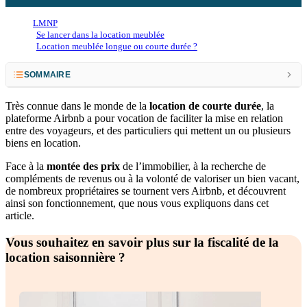
LMNP
Se lancer dans la location meublée
Location meublée longue ou courte durée ?
SOMMAIRE
Airbnb : la référence mondiale de la location saisonnière
Très connue dans le monde de la
location de courte durée
, la
plateforme Airbnb a pour vocation de faciliter la mise en relation
Quels sont les avantages d’Airbnb pour un propriétaire ?
entre des voyageurs, et des particuliers qui mettent un ou plusieurs
biens en location.
Quelles sont les étapes pour devenir hôte sur Airbnb ?
Face à la
montée des prix
de l’immobilier, à la recherche de
Comment se passe une réservation sur Airbnb ?
compléments de revenus ou à la volonté de valoriser un bien vacant,
de nombreux propriétaires se tournent vers Airbnb, et découvrent
Comment fonctionne le paiement sur Airbnb ?
ainsi son fonctionnement, que nous vous expliquons dans cet
article.
Est-il rentable de louer sur Airbnb ?
Les obligations légales pour les propriétaires en France
Vous souhaitez en savoir plus sur la fiscalité de la
location saisonnière ?
Faire appel à une conciergerie Airbnb : pour qui ? Pourquoi ?
Nos conseils pour être un hôte Airbnb exemplaire