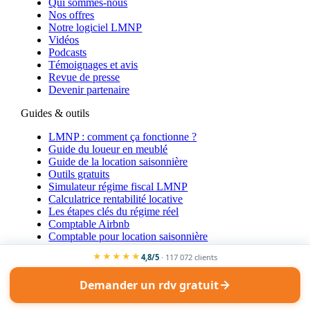
Qui sommes-nous
Nos offres
Notre logiciel LMNP
Vidéos
Podcasts
Témoignages et avis
Revue de presse
Devenir partenaire
Guides & outils
LMNP : comment ça fonctionne ?
Guide du loueur en meublé
Guide de la location saisonnière
Outils gratuits
Simulateur régime fiscal LMNP
Calculatrice rentabilité locative
Les étapes clés du régime réel
Comptable Airbnb
Comptable pour location saisonnière
★★★★★
4,8/5
· 117 072 clients
En savoir plus
Contact
Demander un rdv gratuit
FAQ
Recrutement