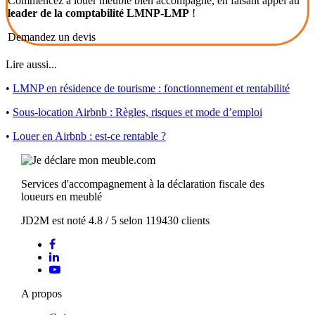
Commencez à louer meublé bien accompagné, en faisant appel au
leader de la comptabilité LMNP-LMP
!
Demandez un devis
Lire aussi...
•
LMNP en résidence de tourisme : fonctionnement et rentabilité
•
Sous-location Airbnb : Règles, risques et mode d’emploi
•
Louer en Airbnb : est-ce rentable ?
Services d'accompagnement à la déclaration fiscale des
loueurs en meublé
JD2M
est noté
4.8
/
5
selon
119430
clients
A propos