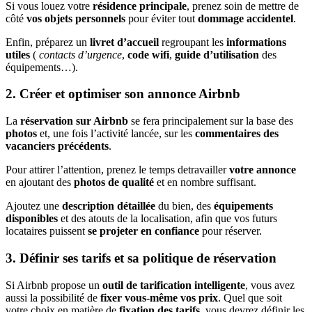
Si vous louez votre
résidence principale
, prenez soin de mettre de
côté
vos objets personnels
pour éviter tout
dommage accidentel
.
Enfin, préparez un
livret d’accueil
regroupant les
informations
utiles
(
contacts d’urgence
,
code wifi
,
guide d’utilisation
des
équipements…).
2. Créer et optimiser son annonce Airbnb
La
réservation sur Airbnb
se fera principalement sur la base des
photos
et, une fois l’activité lancée, sur les
commentaires des
vacanciers précédents
.
Pour attirer l’attention, prenez le temps detravailler
votre annonce
en ajoutant des
photos de qualité
et en nombre suffisant.
Ajoutez une
description détaillée
du bien, des
équipements
disponibles
et des atouts de la localisation, afin que vos futurs
locataires puissent
se projeter en confiance
pour réserver.
3. Définir ses tarifs et sa politique de réservation
Si Airbnb propose un
outil de tarification intelligente
, vous avez
aussi la possibilité de
fixer vous-même vos prix
. Quel que soit
votre choix en matière de
fixation des tarifs
, vous devrez définir les