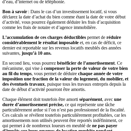
d’eau, d’internet ou de téléphonie.
Bon à savoir
: Dans le cas d’un investissement locatif, si vous
déclarez la date d’achat du bien comme étant la date de votre début
d’activité, vous pourrez également déduire les frais d’acquisition
comme les frais de notaire et d’agence immobilière.
L’accumulation de ces charges déductibles
permet de
réduire
considérablement le résultat imposable
et, en cas de déficit, ce
dernier est reportable sur les revenus locatifs meublés des années
suivantes,
jusqu’à 10 ans.
En second lieu, vous pourrez
bénéficier de l’amortissement
. Ce
mécanisme, qui vise à
compenser la perte de valeur de votre bien
au fil du temps
, vous permet de déduire
chaque année de votre
imposition une fraction de la valeur du logement, du mobilier, et
des éventuels travaux
, puisque tous les travaux entrepris depuis la
date de début d’activité pourront être amortis.
Chaque élément doit toutefois être amorti
séparément
, avec
une
durée d’amortissement précise,
ce qui représente une tâche
particulièrement ardue si l’on n’est pas professionnel de la fiscalité.
Ces calculs se révèlent toutefois particulièrement profitables, car les
amortissements non utilisés peuvent être reportés indéfiniment, ce
qui permet à de nombreux loueurs en meublé de
ne pas payer
d’impôts sur leurs revenus de location meublée pendant