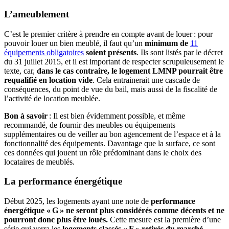
L’ameublement
C’est le premier critère à prendre en compte avant de louer : pour
pouvoir louer un bien meublé, il faut qu’un
minimum de
11
équipements obligatoires
soient présents
. Ils sont listés par le décret
du 31 juillet 2015, et il est important de respecter scrupuleusement le
texte, car,
dans le cas contraire, le logement LMNP pourrait être
requalifié en location vide
. Cela entrainerait une cascade de
conséquences, du point de vue du bail, mais aussi de la fiscalité de
l’activité de location meublée.
Bon à savoir
: Il est bien évidemment possible, et même
recommandé, de fournir des meubles ou équipements
supplémentaires ou de veiller au bon agencement de l’espace et à la
fonctionnalité des équipements. Davantage que la surface, ce sont
ces données qui jouent un rôle prédominant dans le choix des
locataires de meublés.
La performance énergétique
Début 2025, les logements ayant une note de
performance
énergétique « G » ne seront plus considérés comme décents et ne
pourront donc plus être loués.
Cette mesure est la première d’une
série qui verra les
l
ogements classés « F » retirés du marché