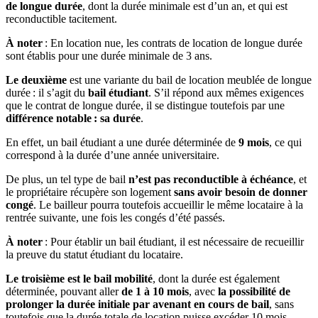
de longue durée
, dont la durée minimale est d’un an, et qui est
reconductible tacitement.
À noter
: En location nue, les contrats de location de longue durée
sont établis pour une durée minimale de 3 ans.
Le deuxième
est une variante du bail de location meublée de longue
durée : il s’agit du
bail étudiant
. S’il répond aux mêmes exigences
que le contrat de longue durée, il se distingue toutefois par une
différence notable : sa durée
.
En effet, un bail étudiant a une durée déterminée de
9 mois
, ce qui
correspond à la durée d’une année universitaire.
De plus, un tel type de bail
n’est pas reconductible à échéance
, et
le propriétaire récupère son logement
sans avoir besoin de donner
congé
. Le bailleur pourra toutefois accueillir le même locataire à la
rentrée suivante, une fois les congés d’été passés.
À noter
: Pour établir un bail étudiant, il est nécessaire de recueillir
la preuve du statut étudiant du locataire.
Le troisième est le bail mobilité
, dont la durée est également
déterminée, pouvant aller
de 1 à 10 mois
, avec
la possibilité de
prolonger la durée initiale par avenant en cours de bail
, sans
toutefois que la durée totale de location puisse excéder 10 mois.