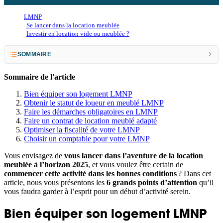
LMNP
Se lancer dans la location meublée
Investir en location vide ou meublée ?
SOMMAIRE
Bien équiper son logement LMNP
Sommaire de l'article
Obtenir le statut de loueur en meublé LMNP
Bien équiper son logement LMNP
Obtenir le statut de loueur en meublé LMNP
Faire les démarches obligatoires en LMNP
Faire les démarches obligatoires en LMNP
Faire un contrat de location meublé adapté
Faire un contrat de location meublée adapté
Optimiser la fiscalité de votre LMNP
Choisir un comptable pour votre LMNP
Optimiser la fiscalité de votre LMNP
Vous envisagez de
vous lancer dans l’aventure de la location
Choisir un comptable pour votre LMNP
meublée à l’horizon 2025
, et vous voulez être certain de
commencer cette activité dans les bonnes conditions
? Dans cet
article, nous vous présentons les
6 grands points d’attention
qu’il
vous faudra garder à l’esprit pour un début d’activité serein.
Bien équiper son logement LMNP