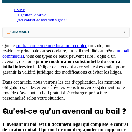
LMNP
La gestion locative
Quel contrat de location signer ?
SOMMAIRE
Qu’est-ce qu’un avenant au bail ?
Que le
contrat concerne une location meublée
ou vide, une
résidence principale ou secondaire, un bail mobilité ou même
un bail
Pourquoi faire un avenant au bail ?
commercial
, tous ces types de baux peuvent faire l’objet d’un
avenant, dès lors qu’
une modification substantielle du contrat
Qui rédige et signe un avenant au bail ?
initial intervient
.
Rédiger cet avenant avec soin est essentiel pour
garantir la validité juridique des modifications et éviter les litiges.
Comment rédiger un avenant au bail ?
Dans cet article, nous verrons les cas d’application, les mentions
Notre modèle d’avenant au bail à télécharger
obligatoires, et les erreurs à éviter. Vous trouverez également notre
modèle d’avenant au bail gratuit à télécharger, prêt à être
Les formalités et la validité juridique de l’avenant
personnalisé selon votre situation.
Ce qu'il faut retenir :
Qu’est-ce qu’un avenant au bail ?
FAQ
L’avenant au bail est un document légal qui complète le contrat
de location initial. Il permet de modifier, ajouter ou supprimer