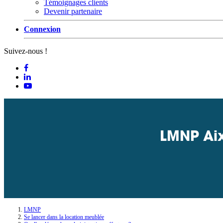
Témoignages clients
Devenir partenaire
Connexion
Suivez-nous !
LMNP Aix
LMNP
Se lancer dans la location meublée