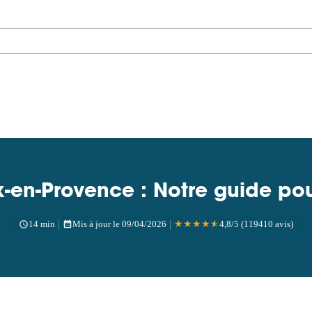
-en-Provence : Notre guide pour
|
|
14 min
Mis à jour le 09/04/2026
★
★
★
★
★
4,8/5 (119410 avis)