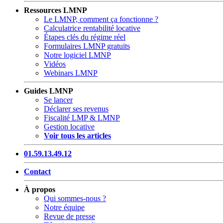
Ressources LMNP
Le LMNP, comment ça fonctionne ?
Calculatrice rentabilité locative
Étapes clés du régime réel
Formulaires LMNP gratuits
Notre logiciel LMNP
Vidéos
Webinars LMNP
Guides LMNP
Se lancer
Déclarer ses revenus
Fiscalité LMP & LMNP
Gestion locative
Voir tous les articles
01.59.13.49.12
Contact
À propos
Qui sommes-nous ?
Notre équipe
Revue de presse