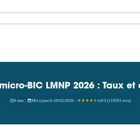
icro-BIC LMNP 2026 : Taux et 
|
|
6 min
Mis à jour le 20/02/2026
★
★
★
★
★
4,8/5 (119391 avis)