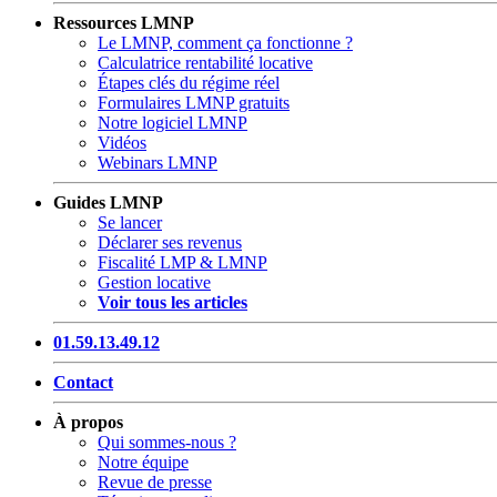
Ressources LMNP
Le LMNP, comment ça fonctionne ?
Calculatrice rentabilité locative
Étapes clés du régime réel
Formulaires LMNP gratuits
Notre logiciel LMNP
Vidéos
Webinars LMNP
Guides LMNP
Se lancer
Déclarer ses revenus
Fiscalité LMP & LMNP
Gestion locative
Voir tous les articles
01.59.13.49.12
Contact
À propos
Qui sommes-nous ?
Notre équipe
Revue de presse